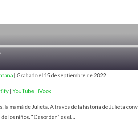
n
Fast
Forward
30
Seconds
ntana
|
Grabado el 15 de septiembre de 2022
Libsyn
tify
|
YouTube
|
iVoox
YouTube
s, la mamá de Julieta. A través de la historia de Julieta 
 de los niños. “Desorden” es el…