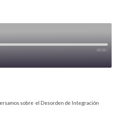
00:00
/
Patreon
iVoox
conversamos sobre el Desorden de Integración