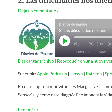
2. Las dificultades nos une
Deja un comentario
/
Diarios de parque
2. Las dificultades nos unen
Play
1x
Mute/Unmute
Rewind
Episode
Episode
10
SUBSCRIBE
SHARE
Seconds
Descargar archivo
|
Reproducir en una nueva ve
SHARE
Apple Podcasts
Suscribir:
Apple Podcasts
|
Libsyn
|
Patreon
|
Spo
Spotify
LINK
RSS FEED
En este capítulo mi invitada es Margarita Garbira
EMBED
Sensorial y cómo este diagnóstico impacta la vida
2.
Leer más »